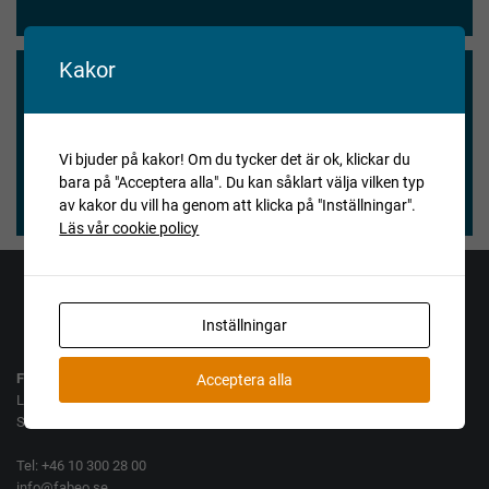
Kakor
Vi blev nöjda och våra köpare också.
★★★★★
Vi bjuder på kakor! Om du tycker det är ok, klickar du
bara på "Acceptera alla". Du kan såklart välja vilken typ
Henry Vitlycke Museum, 2025-04-15
av kakor du vill ha genom att klicka på "Inställningar".
Läs vår cookie policy
Jag vill köpa
Jag vill sälja
Inställningar
Fabeo AB
Acceptera alla
Lamellgatan 10
SE-261 35 Landskrona
Tel: +46 10 300 28 00
info@fabeo.se