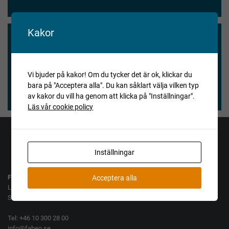
Kakor
Vi blev nöjda och våra köpare också.
★★★★★
Vi bjuder på kakor! Om du tycker det är ok, klickar du
bara på "Acceptera alla". Du kan såklart välja vilken typ
Henry Vitlycke Museum, 2025-04-15
av kakor du vill ha genom att klicka på "Inställningar".
Läs vår cookie policy
Jag vill köpa
Jag vill sälja
Inställningar
Fabeo AB
Acceptera alla
Lamellgatan 10
SE-261 35 Landskrona
Tel: +46 10 300 28 00
info@fabeo.se