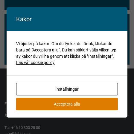
Kakor
Vi blev nöjda och våra köpare också.
★★★★★
Vi bjuder på kakor! Om du tycker det är ok, klickar du
bara på "Acceptera alla". Du kan såklart välja vilken typ
Henry Vitlycke Museum, 2025-04-15
av kakor du vill ha genom att klicka på "Inställningar".
Läs vår cookie policy
Jag vill köpa
Jag vill sälja
Inställningar
Fabeo AB
Acceptera alla
Lamellgatan 10
SE-261 35 Landskrona
Tel: +46 10 300 28 00
info@fabeo.se