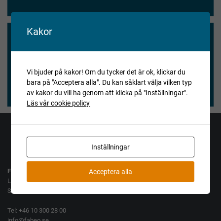
Kakor
Vi blev nöjda och våra köpare också.
★★★★★
Vi bjuder på kakor! Om du tycker det är ok, klickar du
bara på "Acceptera alla". Du kan såklart välja vilken typ
Henry Vitlycke Museum, 2025-04-15
av kakor du vill ha genom att klicka på "Inställningar".
Läs vår cookie policy
Jag vill köpa
Jag vill sälja
Inställningar
Fabeo AB
Acceptera alla
Lamellgatan 10
SE-261 35 Landskrona
Tel: +46 10 300 28 00
info@fabeo.se