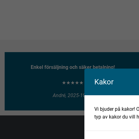
Enkel försäljning och säker betalning!
Kakor
★★★★★
André, 2025-10-10
Vi bjuder på kakor! O
typ av kakor du vill 