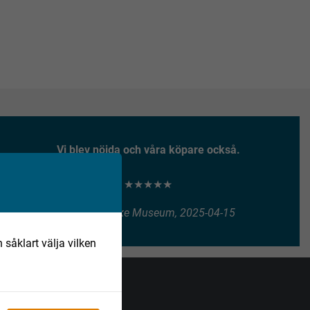
Vi blev nöjda och våra köpare också.
★★★★★
Henry Vitlycke Museum, 2025-04-15
 såklart välja vilken