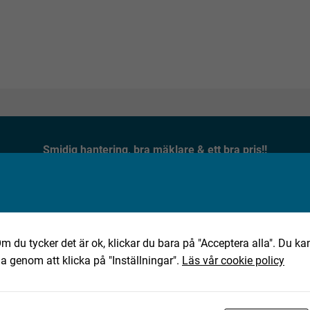
Smidig hantering, bra mäklare & ett bra pris!!
★★★★★
Jan, 2025-10-02
m du tycker det är ok, klickar du bara på "Acceptera alla". Du kan
ha genom att klicka på "Inställningar".
Läs vår cookie policy