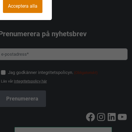
Acceptera alla
Prenumerera på nyhetsbrev
Jag godkänner integritetspolicyn.
(Obligatoriskt)
Läs vår
Integritetspolicy här
Facebook
Instag
Linke
Yo