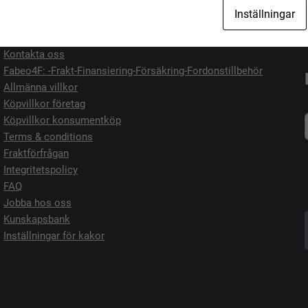
Jag vill köpa
Jag vill sälja
Inställningar
Kontakta oss
Fabeo4F: -Frakt-Finansiering-Försäkring-Fordonstillbehör
Allmänna villkor
Köpvillkor företag
Köpvillkor konsumentköp
Terms & conditions
Fraktförfrågan
Integritetspolicy
FAQ
Jobba hos oss
Kunskapsbank
Inställningar för kakor