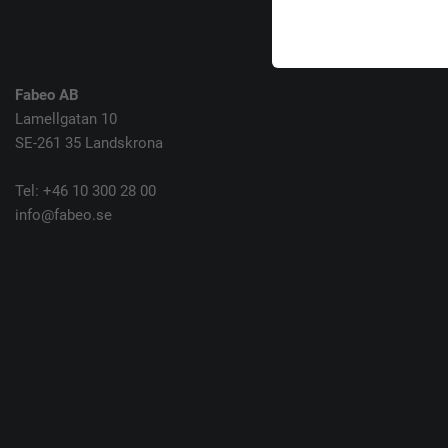
Fabeo AB
Lamellgatan 10
SE-261 35 Landskrona
Tel: +46 10 300 28 00
info@fabeo.se