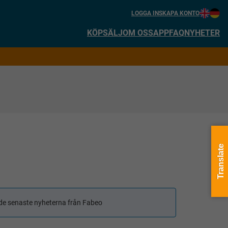
LOGGA IN
SKAPA KONTO
KÖP
SÄLJ
OM OSS
APP
FAQ
NYHETER
Translate
få de senaste nyheterna från Fabeo