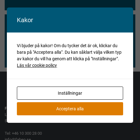
Kakor
Vi blev nöjda och våra köpare också.
★★★★★
Vi bjuder på kakor! Om du tycker det är ok, klickar du
bara på "Acceptera alla". Du kan såklart välja vilken typ
Henry Vitlycke Museum, 2025-04-15
av kakor du vill ha genom att klicka på "Inställningar".
Läs vår cookie policy
Jag vill köpa
Jag vill sälja
Inställningar
Fabeo AB
Acceptera alla
Lamellgatan 10
SE-261 35 Landskrona
Tel: +46 10 300 28 00
info@fabeo.se