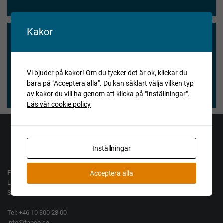
Kakor
Vi blev nöjda och våra köpare också.
★★★★★
Vi bjuder på kakor! Om du tycker det är ok, klickar du
bara på "Acceptera alla". Du kan såklart välja vilken typ
Henry Vitlycke Museum, 2025-04-15
av kakor du vill ha genom att klicka på "Inställningar".
Läs vår cookie policy
Jag vill köpa
Jag vill sälja
Inställningar
Fabeo AB
Acceptera alla
Lamellgatan 10
SE-261 35 Landskrona
Tel: +46 10 300 28 00
info@fabeo.se