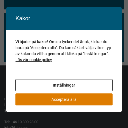
Kakor
Vi blev nöjda och våra köpare också.
★★★★★
Vi bjuder på kakor! Om du tycker det är ok, klickar du
bara på "Acceptera alla". Du kan såklart välja vilken typ
Henry Vitlycke Museum, 2025-04-15
av kakor du vill ha genom att klicka på "Inställningar".
Läs vår cookie policy
Jag vill köpa
Jag vill sälja
Inställningar
Fabeo AB
Acceptera alla
Lamellgatan 10
SE-261 35 Landskrona
Tel: +46 10 300 28 00
info@fabeo.se