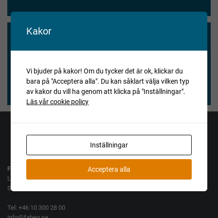
Kakor
Vi blev nöjda och våra köpare också.
★★★★★
Vi bjuder på kakor! Om du tycker det är ok, klickar du
bara på "Acceptera alla". Du kan såklart välja vilken typ
Henry Vitlycke Museum, 2025-04-15
av kakor du vill ha genom att klicka på "Inställningar".
Läs vår cookie policy
Jag vill köpa
Jag vill sälja
Inställningar
Fabeo AB
Acceptera alla
Lamellgatan 10
SE-261 35 Landskrona
Tel: +46 10 300 28 00
info@fabeo.se