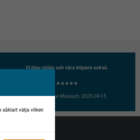
Vi blev nöjda och våra köpare också.
★★★★★
Henry Vitlycke Museum, 2025-04-15
 såklart välja vilken