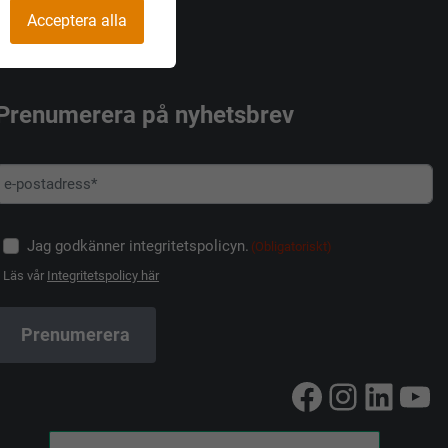
Acceptera alla
Prenumerera på nyhetsbrev
Jag godkänner integritetspolicyn.
(Obligatoriskt)
Läs vår
Integritetspolicy här
Facebook
Instag
Linke
Yo