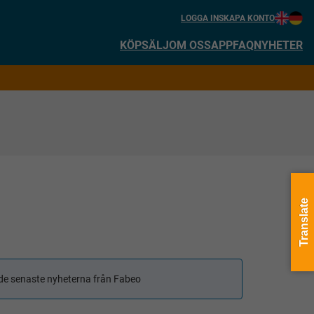
LOGGA IN
SKAPA KONTO
KÖP
SÄLJ
OM OSS
APP
FAQ
NYHETER
Translate
få de senaste nyheterna från Fabeo