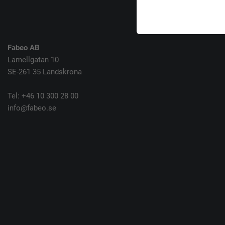
Fabeo AB
Lamellgatan 10
SE-261 35 Landskrona
Tel: +46 10 300 28 00
info@fabeo.se