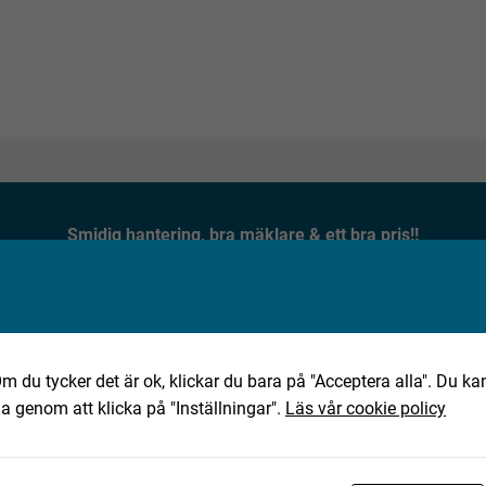
Smidig hantering, bra mäklare & ett bra pris!!
★★★★★
Jan, 2025-10-02
m du tycker det är ok, klickar du bara på "Acceptera alla". Du kan
ha genom att klicka på "Inställningar".
Läs vår cookie policy