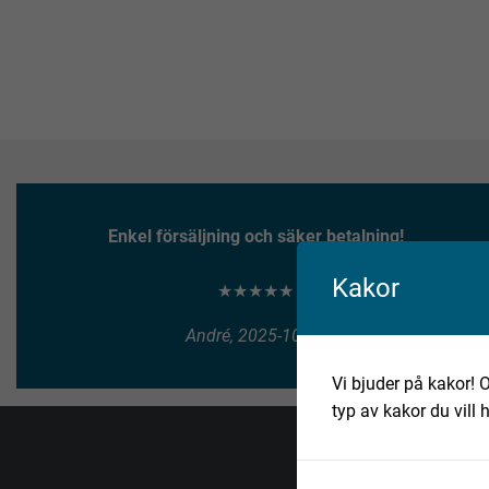
Enkel försäljning och säker betalning!
Kakor
★★★★★
André, 2025-10-10
Vi bjuder på kakor! O
typ av kakor du vill 