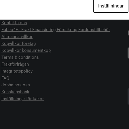
Jag vill köpa
Jag vill sälja
Inställningar
Kontakta oss
Fabeo4F: -Frakt-Finansiering-Försäkring-Fordonstillbehör
Allmänna villkor
Köpvillkor företag
Köpvillkor konsumentköp
Terms & conditions
Fraktförfrågan
Integritetspolicy
FAQ
Jobba hos oss
Kunskapsbank
Inställningar för kakor