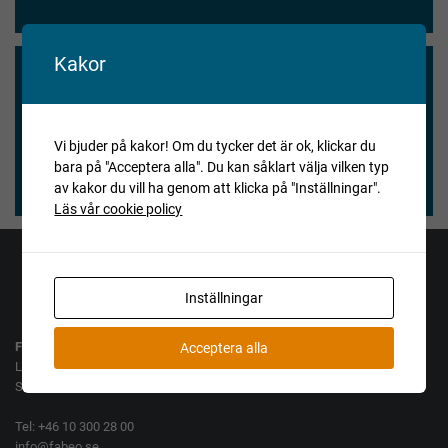
Kakor
Vi blev nöjda och våra köpare också.
★★★★★
Vi bjuder på kakor! Om du tycker det är ok, klickar du
bara på "Acceptera alla". Du kan såklart välja vilken typ
Henry Vitlycke Museum, 2025-04-15
av kakor du vill ha genom att klicka på "Inställningar".
Läs vår cookie policy
Jag vill köpa
Jag vill sälja
Inställningar
Fabeo AB
Acceptera alla
Lamellgatan 10
SE-261 35 Landskrona
Tel: +46 10 300 28 00
info@fabeo.se