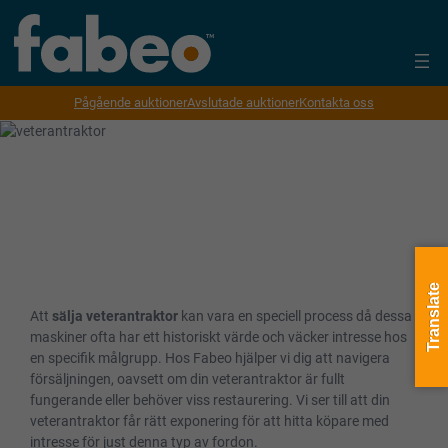
Pågående auktioner
Avslutade auktioner
Kontakta oss
Sälja veterantraktor genom
Fabeo
Translate
Att
sälja veterantraktor
kan vara en speciell process då dessa
maskiner ofta har ett historiskt värde och väcker intresse hos
en specifik målgrupp. Hos Fabeo hjälper vi dig att navigera
försäljningen, oavsett om din veterantraktor är fullt
fungerande eller behöver viss restaurering. Vi ser till att din
veterantraktor får rätt exponering för att hitta köpare med
intresse för just denna typ av fordon.