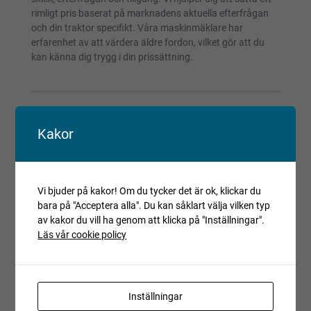
rimligt pris baserat på marknadens aktuella efterfrågan
och din traktor specifikt. Våra maskinmäklare har
erfarenhet av att värdera äldre fordon, vilket gör att du
kan känna dig trygg i din prissättning.
6
Kakor
Marknadsföring och försäljning
Vi bjuder på kakor! Om du tycker det är ok, klickar du
bara på "Acceptera alla". Du kan såklart välja vilken typ
Vi marknadsför din veterantraktor genom flera kanaler för
av kakor du vill ha genom att klicka på "Inställningar".
att nå rätt målgrupp, inklusive samlare och entusiaster.
Läs vår cookie policy
Fabeo erbjuder en smidig process där du kan följa
försäljningen
eller låta oss hantera hela processen, från
annonsering till köparkontakter.
Inställningar