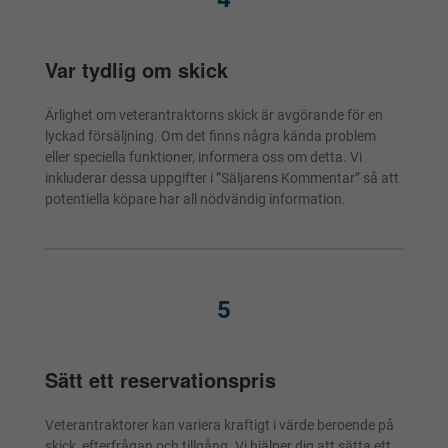
Var tydlig om skick
Ärlighet om veterantraktorns skick är avgörande för en
lyckad försäljning. Om det finns några kända problem
eller speciella funktioner, informera oss om detta. Vi
inkluderar dessa uppgifter i ”Säljarens Kommentar” så att
potentiella köpare har all nödvändig information.
5
Sätt ett reservationspris
Veterantraktorer kan variera kraftigt i värde beroende på
skick, efterfrågan och tillgång. Vi hjälper dig att sätta ett