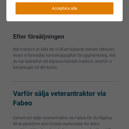
Acceptera alla
7
Efter försäljningen
När traktorn är såld ser vi till att köparen betalar fakturan
innan vi förmedlar kontaktuppgifter för upphämtning. När
du har bekräftat att köparen hämtat traktorn, överför vi
betalningen till ditt konto.
Varför sälja veterantraktor via
Fabeo
Genom att sälja veterantraktor via Fabeo får du tillgång
till en plattform som förstår marknaden för äldre