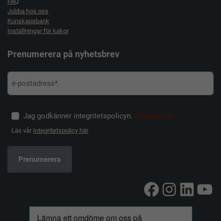
FAQ
Jobba hos oss
Kunskapsbank
Inställningar för kakor
Prenumerera på nyhetsbrev
Jag godkänner integritetspolicyn.
(Obligatoriskt)
Läs vår
Integritetspolicy här
Facebook
Instag
Linke
Yo