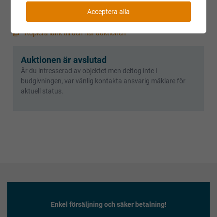
Acceptera alla
Villkor och regler
Kopiera länk till den här auktionen
Auktionen är avslutad
Är du intresserad av objektet men deltog inte i
budgivningen, var vänlig kontakta ansvarig mäklare för
aktuell status.
Enkel försäljning och säker betalning!