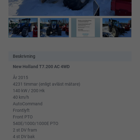
Beskrivning
New Holland T7.200 AC 4WD
År 2015
4231 timmar (enligt avläst mätare)
140 kW / 200 Hk
40 km/h
AutoCommand
Frontlyft
Front PTO
540E/1000/1000E PTO
2 st DV fram
4 st DV bak