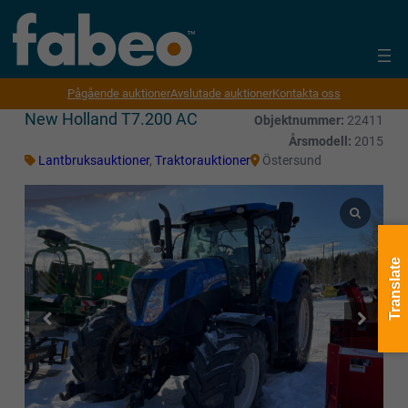
Pågående auktioner
Avslutade auktioner
Kontakta oss
New Holland T7.200 AC
Objektnummer:
22411
Årsmodell:
2015
Lantbruksauktioner
,
Traktorauktioner
Östersund
Translate