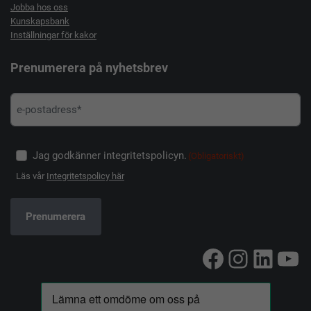
Jobba hos oss
Kunskapsbank
Inställningar för kakor
Prenumerera på nyhetsbrev
Jag godkänner integritetspolicyn.
(Obligatoriskt)
Läs vår
Integritetspolicy här
Facebook
Instag
Linke
Yo