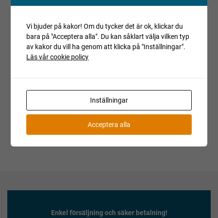
Registrerade fordon säljs avställda om inget annat anges.
Vi bjuder på kakor! Om du tycker det är ok, klickar du
Villkor och regler
bara på "Acceptera alla". Du kan såklart välja vilken typ
Kopiera länk till den här auktionen
av kakor du vill ha genom att klicka på "Inställningar".
Läs vår cookie policy
Auktionen är avslutad
Är du intresserad av objektet men deltog inte i
budgivningen, var vänlig kontakta ansvarig mäklare för
aktuell status.
Inställningar
Acceptera alla
Enkel försäljning och säker betalning!