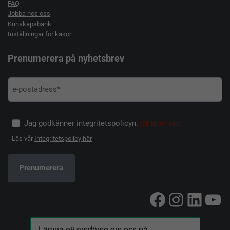
FAQ
Jobba hos oss
Kunskapsbank
Inställningar för kakor
Prenumerera på nyhetsbrev
Jag godkänner integritetspolicyn.
(Obligatoriskt)
Läs vår
Integritetspolicy här
Facebook
Instag
Linke
Yo