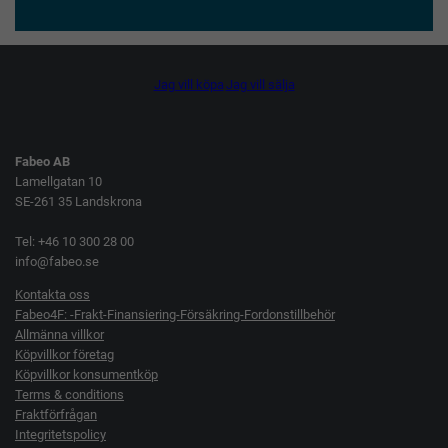
Jag vill köpa
Jag vill sälja
Fabeo AB
Lamellgatan 10
SE-261 35 Landskrona
Tel: +46 10 300 28 00
info@fabeo.se
Kontakta oss
Fabeo4F: -Frakt-Finansiering-Försäkring-Fordonstillbehör
Allmänna villkor
Köpvillkor företag
Köpvillkor konsumentköp
Terms & conditions
Fraktförfrågan
Integritetspolicy