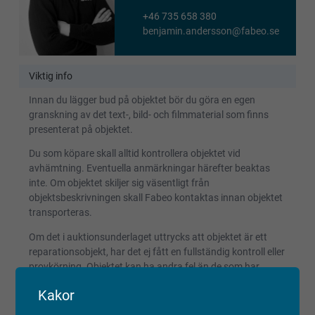
+46 735 658 380
benjamin.andersson@fabeo.se
Viktig info
Innan du lägger bud på objektet bör du göra en egen
granskning av det text-, bild- och filmmaterial som finns
presenterat på objektet.
Du som köpare skall alltid kontrollera objektet vid
avhämtning. Eventuella anmärkningar härefter beaktas
inte. Om objektet skiljer sig väsentligt från
objektsbeskrivningen skall Fabeo kontaktas innan objektet
transporteras.
Om det i auktionsunderlaget uttrycks att objektet är ett
reparationsobjekt, har det ej fått en fullständig kontroll eller
provkörning. Objektet kan ha andra fel än de som har
beskrivits och detta bör beaktas vid budgivning.
Kakor
Reparationsobjekt kan ej reklameras.