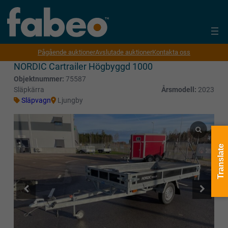
Pågående auktioner
Avslutade auktioner
Kontakta oss
NORDIC Cartrailer Högbyggd 1000
Objektnummer:
75587
Släpkärra
Årsmodell:
2023
Släpvagn
Ljungby
Translate