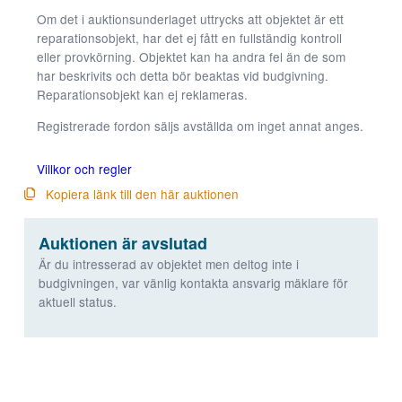
kommer viss
Om det i auktionsunderlaget uttrycks att objektet är ett
funktionalitet
reparationsobjekt, har det ej fått en fullständig kontroll
att försvinna
eller provkörning. Objektet kan ha andra fel än de som
från
har beskrivits och detta bör beaktas vid budgivning.
hemsidan.
Reparationsobjekt kan ej reklameras.
Registrerade fordon säljs avställda om inget annat anges.
Marknadsföring
Genom att dela
Villkor och regler
med dig av dina
Kopiera länk till den här auktionen
intressen och ditt
beteende när du
surfar ökar du
Auktionen är avslutad
chansen att få se
Är du intresserad av objektet men deltog inte i
personligt
budgivningen, var vänlig kontakta ansvarig mäklare för
anpassat innehåll
aktuell status.
och erbjudanden.