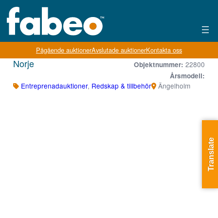
Pågående auktioner
Avslutade auktioner
Kontakta oss
Norje
22800
Objektnummer:
Årsmodell:
Entreprenadauktioner
,
Redskap & tillbehör
Ängelholm
Translate