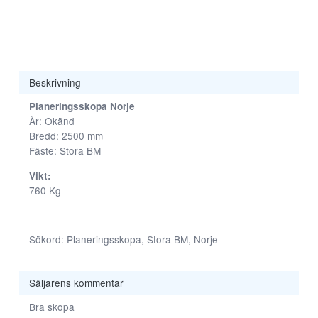
Beskrivning
Planeringsskopa Norje
År: Okänd
Nödvändiga
Bredd: 2500 mm
Fäste: Stora BM
Dessa kakor
går inte att
Vikt:
välja bort. De
760 Kg
behövs för att
hemsidan
över huvud
taget ska
Sökord: Planeringsskopa, Stora BM, Norje
fungera.
Säljarens kommentar
Statistik
Bra skopa
För att vi ska