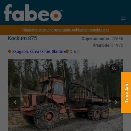
Pågående auktioner
Avslutade auktioner
Kontakta oss
Kockum 875
Objektnummer:
22636
Årsmodell:
1975
Skogsbruksmaskiner
,
Skotare
Orust
Translate