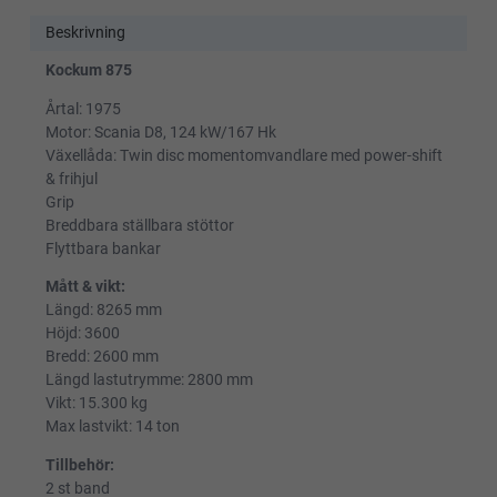
Beskrivning
Kockum 875
Årtal: 1975
Motor: Scania D8, 124 kW/167 Hk
Växellåda: Twin disc momentomvandlare med power-shift
& frihjul
Grip
Breddbara ställbara stöttor
Flyttbara bankar
Mått & vikt:
Längd: 8265 mm
Höjd: 3600
Bredd: 2600 mm
Längd lastutrymme: 2800 mm
Vikt: 15.300 kg
Max lastvikt: 14 ton
Tillbehör:
2 st band