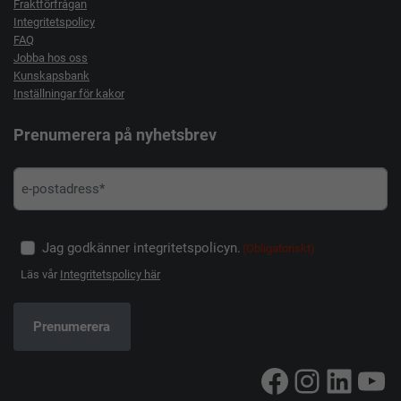
Fraktförfrågan
Integritetspolicy
FAQ
Jobba hos oss
Kunskapsbank
Inställningar för kakor
Prenumerera på nyhetsbrev
Jag godkänner integritetspolicyn.
(Obligatoriskt)
Läs vår
Integritetspolicy här
Facebook
Instag
Linke
Yo