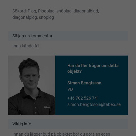
Sökord: Plog, Plogblad, snöblad, diagonalblad,
diagonalplog, snöplog
Säljarens kommentar
Inga kända fel
Har du fler frågor om detta
objekt?
Simon Bengtsson
VD
+46 702 526 741
simon.bengtsson@fabeo.se
Viktig info
Innan du lägger bud på objektet bör du göra en egen