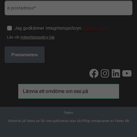
Jag godkänner integritetspolicyn.
(Obligatoriskt)
Läs vår
Integritetspolicy här
Facebook
Instag
Linke
Yo
Fabeo
Material på fabeo.se får inte publiceras utan skriftligt medgivande av Fabeo AB