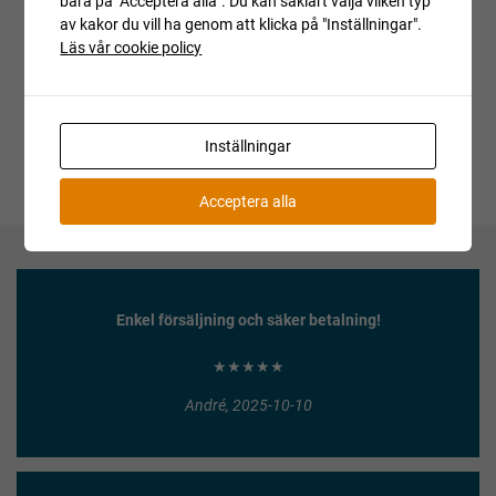
bara på "Acceptera alla". Du kan såklart välja vilken typ
Är du intresserad av objektet men deltog inte i
av kakor du vill ha genom att klicka på "Inställningar".
budgivningen, var vänlig kontakta ansvarig mäklare för
Läs vår cookie policy
aktuell status.
Inställningar
Acceptera alla
Enkel försäljning och säker betalning!
★★★★★
André, 2025-10-10