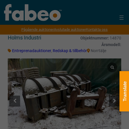
Pågående auktioner
Avslutade auktioner
Kontakta oss
Holms Industri
Objektnummer:
14870
Årsmodell:
Entreprenadauktioner
,
Redskap & tillbehör
Norrtälje
Translate