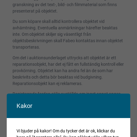
granskning av det text-, bild- och filmmaterial som finns
presenterat på objektet.
Du som köpare skall alltid kontrollera objektet vid
avhämtning. Eventuella anmärkningar härefter beaktas
inte. Om objektet skiljer sig väsentligt från
objektsbeskrivningen skall Fabeo kontaktas innan objektet
transporteras.
Om det i auktionsunderlaget uttrycks att objektet är ett
reparationsobjekt, har det ej fått en fullständig kontroll eller
provkörning. Objektet kan ha andra fel än de som har
beskrivits och detta bör beaktas vid budgivning.
Reparationsobjekt kan ej reklameras.
Registrerade fordon säljs avställda om inget annat anges.
Kakor
Villkor och regler
Kopiera länk till den här auktionen
Vi bjuder på kakor! Om du tycker det är ok, klickar du
Auktionen är avslutad